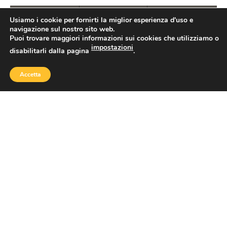
Usiamo i cookie per fornirti la miglior esperienza d'uso e
navigazione sul nostro sito web.
DOVE
DOVE
TOURS E
DORMIRE
MANGIARE
ATTIVITÀ
Puoi trovare maggiori informazioni sui cookies che utilizziamo o
impostazioni
disabilitarli dalla pagina
.
Vuoi soggiornare a Cortona?
RICHIEDI
DISPONIBILITÀ
Accetta
Il portale della città di Cortona
CALENDARIO EVENTI
Benvenuti a
Cortona
, crocevia di popoli e culture
dalla storia millenaria, dove tutto parla di storia,