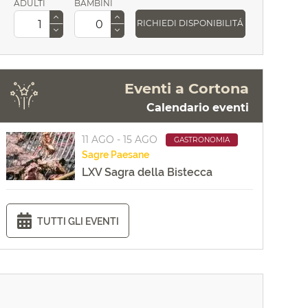
ADULTI
BAMBINI
RICHIEDI DISPONIBILITÁ
Eventi a Cortona
Calendario eventi
11 AGO - 15 AGO
GASTRONOMIA
Sagre
Paesane
LXV Sagra della Bistecca
TUTTI GLI EVENTI