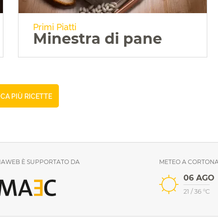
Primi Piatti
Minestra di pane
CA PIÙ RICETTE
VAI ALLA RICETTA
AWEB È SUPPORTATO DA
METEO A CORTON
06 AGO
21
/
36
°C