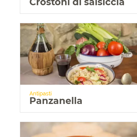
Crostoni di salsiccia
VAI ALLA RICETTA
Antipasti
Panzanella