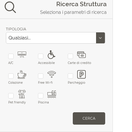
Ricerca Struttura
Seleziona i parametri di ricerca
TIPOLOGIA
A/C
Accessibile
Carte di credito
Colazione
Free Wi-fi
Parcheggio
Pet friendly
Piscina
CERCA