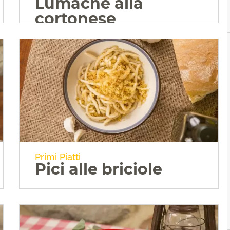
Lumache alla
cortonese
VAI ALLA RICETTA
Primi Piatti
Pici alle briciole