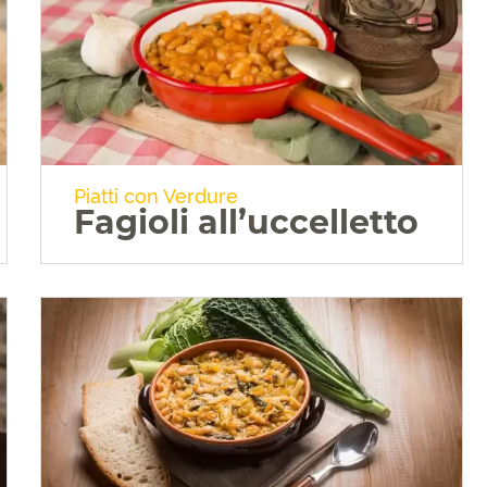
VAI ALLA RICETTA
Piatti con Verdure
Fagioli all’uccelletto
VAI ALLA RICETTA