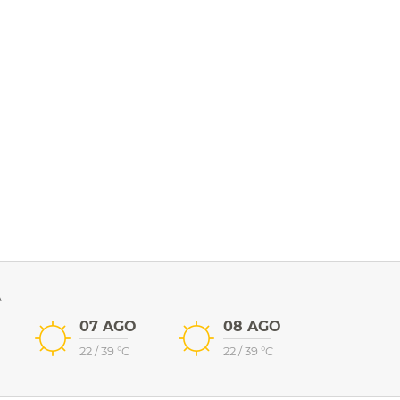
A
07 AGO
08 AGO
22
/
39
°C
22
/
39
°C