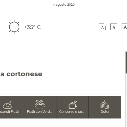
5 agosto 2026
-
+35° C
A
A
A
ica cortonese
condi Piatti
Piatti con Verdure
Conserve e confetture
Dolci