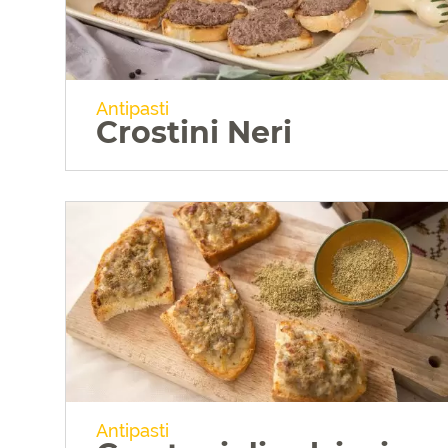
Antipasti
Crostini Neri
VAI ALLA RICETTA
Antipasti