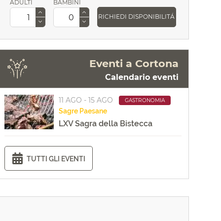
ADULTI
BAMBINI
RICHIEDI DISPONIBILITÁ
Eventi a Cortona
Calendario eventi
11 AGO - 15 AGO
GASTRONOMIA
Sagre
Paesane
LXV Sagra della Bistecca
TUTTI GLI EVENTI