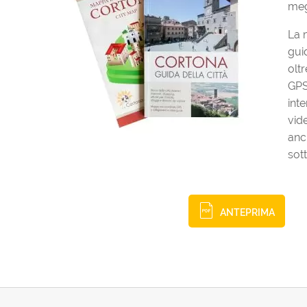
megl
La 
gui
olt
GPS
int
vid
anc
sot
ANTEPRIMA