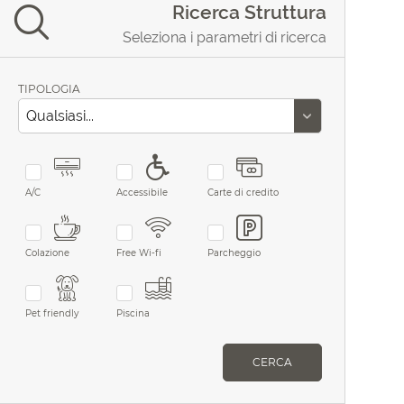
Ricerca Struttura
Seleziona i parametri di ricerca
TIPOLOGIA
A/C
Accessibile
Carte di credito
Colazione
Free Wi-fi
Parcheggio
Pet friendly
Piscina
CERCA