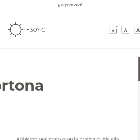
9 agosto 2026
-
+30° C
A
A
A
rtona
Abbiamo realizzato questa pratica guida alla