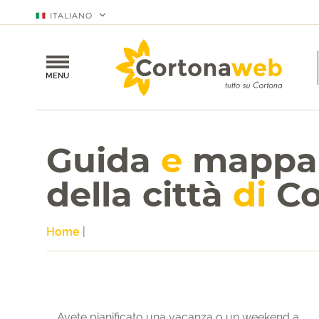
ITALIANO
MENU
Guida
e
mappa
della città
di
Co
Home
|
Avete pianificato una vacanza o un weekend a