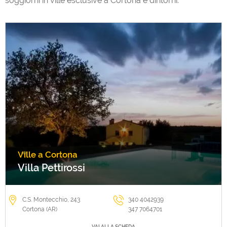
soggiorni in ville esclusive a Cortona e dintorni.
Campeggi
Ville a Cortona
Villa Pettirossi
C.S. Montecchio, 243
340 4042939
Cortona (AR)
347 7064701
VAI ALLA SCHEDA