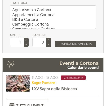
STRUTTURA
ADULTI
BAMBINI
RICHIEDI DISPONIBILITÁ
Eventi a Cortona
Calendario eventi
11 AGO - 15 AGO
GASTRONOMIA
Sagre
Paesane
LXV Sagra della Bistecca
TUTTI GLI EVENTI