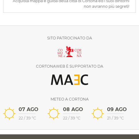
Acquista mappa e guida della città di Cortona ed i suoi dintorni
non avranno più segreti!
SITO PATROCINATO DA
CORTONAWEB È SUPPORTATO DA
METEO A CORTONA
07 AGO
08 AGO
09 AGO
22
/
39
°C
22
/
39
°C
21
/
39
°C