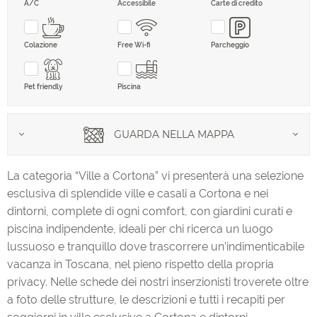
A/C
Accessibile
Carte di credito
Colazione
Free Wi-fi
Parcheggio
B&B
Pet friendly
Piscina
Agriturismo
GUARDA NELLA MAPPA
La categoria “Ville a Cortona” vi presenterà una selezione
esclusiva di splendide ville e casali a Cortona e nei
Case vacanza
dintorni, complete di ogni comfort, con giardini curati e
piscina indipendente, ideali per chi ricerca un luogo
lussuoso e tranquillo dove trascorrere un’indimenticabile
vacanza in Toscana, nel pieno rispetto della propria
Appartamenti
privacy. Nelle schede dei nostri inserzionisti troverete oltre
a foto delle strutture, le descrizioni e tutti i recapiti per