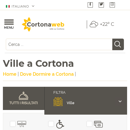
ITALIANO
+22° C
MENU
Ville a Cortona
Home
|
Dove Dormire a Cortona
|
TUTTI I RISULTATI
Ville
Hotel & Relais