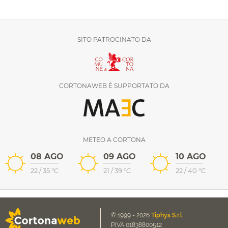
SITO PATROCINATO DA
CORTONAWEB È SUPPORTATO DA
METEO A CORTONA
08 AGO
09 AGO
10 AGO
22
/
35
°C
21
/
39
°C
22
/
40
°C
© 1999 - 2026
Tiphys S.r.l.
P.IVA 01838800512