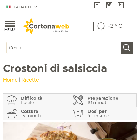
ITALIANO
+21° C
MENU
Crostoni di salsiccia
Home
|
Ricette
|
Difficoltà
Preparazione
Facile
10 minuti
Cottura
Dosi per
15 minuti
4 persone