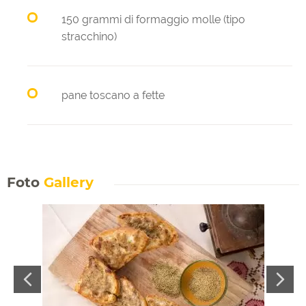
150 grammi di formaggio molle (tipo
stracchino)
pane toscano a fette
Foto
Gallery