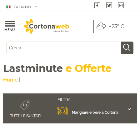
ITALIANO
+23° C
MENU
Lastminute
e Offerte
Home
|
Mangiare e bere a Cortona
TUTTI I RISULTATI
Dove Dormire a Cortona