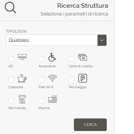
Ricerca Struttura
Seleziona i parametri di ricerca
TIPOLOGIA
A/C
Accessibile
Carte di credito
Colazione
Free Wi-fi
Parcheggio
Pet friendly
Piscina
CERCA