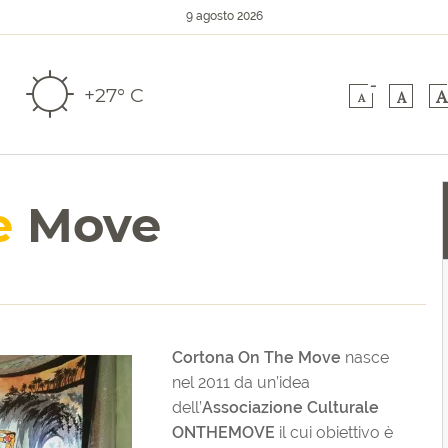
9 agosto 2026
-
+27° C
A
A
A
e
Move
Cortona On The Move
nasce
nel 2011 da un’idea
dell’
Associazione Culturale
ONTHEMOVE
il cui obiettivo è