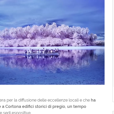
 per la diffusione delle eccellenze locali e che
ha
 a Cortona edifici storici di pregio, un tempo
ie sedi espositive.