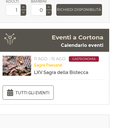
ADULTI
BAMBINI
RICHIEDI DISPONIBILITÁ
Eventi a Cortona
Calendario eventi
11 AGO - 15 AGO
GASTRONOMIA
Sagre
Paesane
LXV Sagra della Bistecca
TUTTI GLI EVENTI