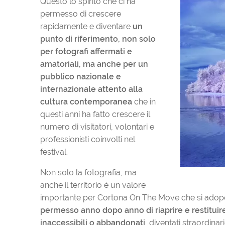
Questo lo spirito che ci ha
permesso di crescere
rapidamente e diventare
un
punto di riferimento, non solo
per fotografi affermati e
amatoriali, ma anche per un
pubblico nazionale e
internazionale attento alla
cultura contemporanea
che in
questi anni ha fatto crescere il
numero di visitatori, volontari e
professionisti coinvolti nel
festival.
Non solo la fotografia, ma
anche il territorio è un valore
importante per Cortona On The Move che si adopera
permesso anno dopo anno di riaprire e restituire
inaccessibili o abbandonati
, diventati straordinar