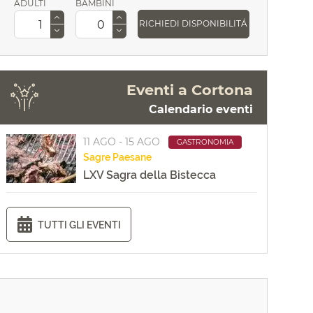
ADULTI
BAMBINI
RICHIEDI DISPONIBILITÁ
Eventi a Cortona
Calendario eventi
11 AGO - 15 AGO
GASTRONOMIA
Sagre
Paesane
LXV Sagra della Bistecca
TUTTI GLI EVENTI