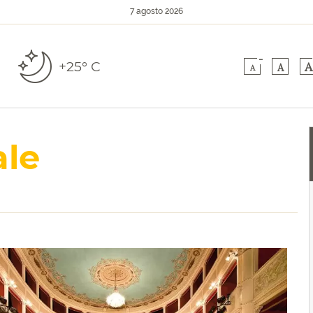
7 agosto 2026
-
+25° C
A
A
A
ale