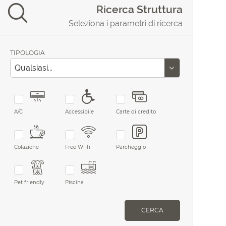
Ricerca Struttura
Seleziona i parametri di ricerca
TIPOLOGIA
A/C
Accessibile
Carte di credito
Colazione
Free Wi-fi
Parcheggio
Pet friendly
Piscina
CERCA