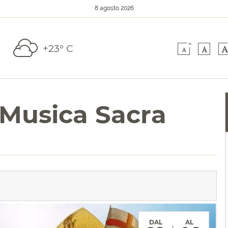
8 agosto 2026
-
+23° C
A
A
A
i Musica Sacra
DAL
AL