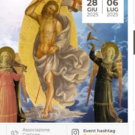
28
06
GIU
LUG
2025
2025
Associazione
Event hashtag
Cortona