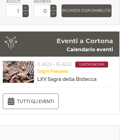
ADULTI
BAMBINI
RICHIEDI DISPONIBILITÁ
Eventi a Cortona
Calendario eventi
11 AGO - 15 AGO
GASTRONOMIA
Sagre
Paesane
LXV Sagra della Bistecca
TUTTI GLI EVENTI