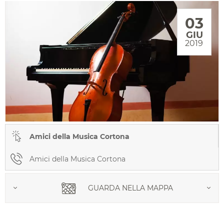
03
GIU
2019
Amici della Musica Cortona
Amici della Musica Cortona
GUARDA NELLA MAPPA