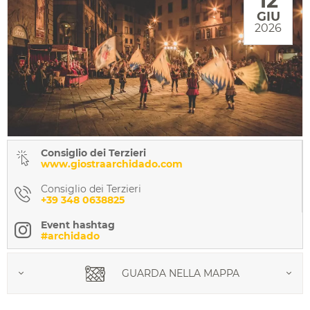
12
GIU
2026
Consiglio dei Terzieri
www.giostraarchidado.com
Consiglio dei Terzieri
+39 348 0638825
Event hashtag
#archidado
GUARDA NELLA MAPPA