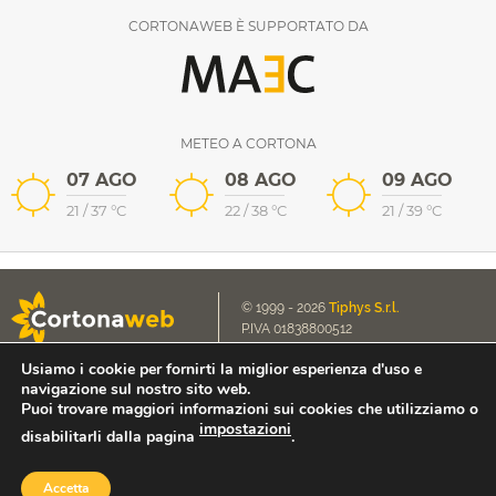
CORTONAWEB È SUPPORTATO DA
METEO A CORTONA
07 AGO
08 AGO
09 AGO
21
/
37
°C
22
/
38
°C
21
/
39
°C
© 1999 - 2026
Tiphys S.r.l.
P.IVA 01838800512
Usiamo i cookie per fornirti la miglior esperienza d'uso e
Cookie Policy
Scrivici a
navigazione sul nostro sito web.
Privacy Policy
contact@cortonaweb.net
Puoi trovare maggiori informazioni sui cookies che utilizziamo o
impostazioni
disabilitarli dalla pagina
.
Accesso Extranet
Accetta
Sito web by
Tiphys S.r.l.