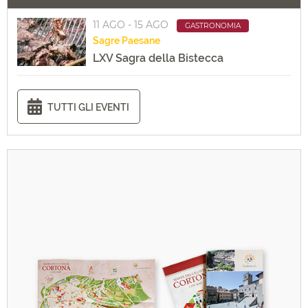
11 AGO - 15 AGO
GASTRONOMIA
Sagre
Paesane
LXV Sagra della Bistecca
TUTTI GLI EVENTI