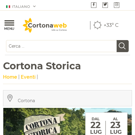
ITALIANO
+33° C
MENU
Cortona Storica
Home
|
Eventi
|
Cortona
DAL
AL
22
23
LUG
LUG