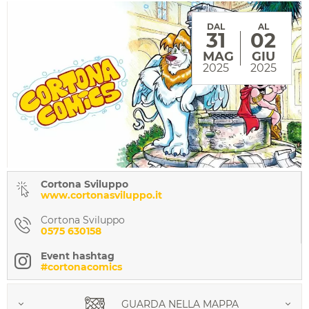
DAL
AL
31
02
MAG
GIU
2025
2025
Cortona Sviluppo
www.cortonasviluppo.it
Cortona Sviluppo
0575 630158
Event hashtag
#cortonacomics
GUARDA NELLA MAPPA