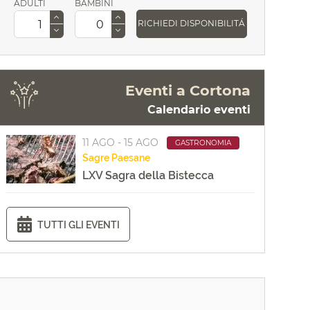
ADULTI
BAMBINI
RICHIEDI DISPONIBILITÁ
Eventi a Cortona
Calendario eventi
11 AGO - 15 AGO
GASTRONOMIA
Sagre
Paesane
LXV Sagra della Bistecca
TUTTI GLI EVENTI