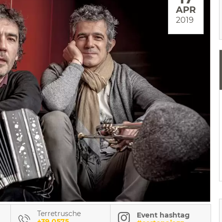
APR
2019
Terretrusche
Event hashtag
+39 0575