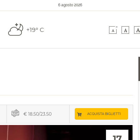
6 agosto 2026
-
+19° C
A
A
A
€ 18.50/23.50
ACQUISTA BIGLIETTI
17