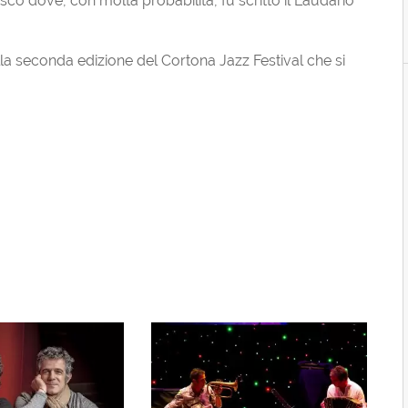
sco dove, con molta probabilità, fu scritto il Laudario
la seconda edizione del Cortona Jazz Festival che si