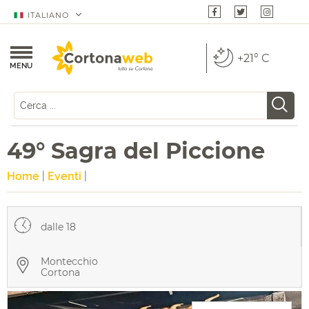
ITALIANO
+21° C
MENU
49° Sagra del Piccione
Home
|
Eventi
|
dalle 18
Montecchio
Cortona