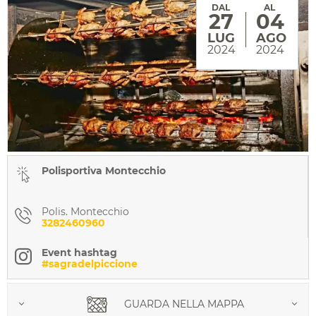
DAL
AL
27
04
LUG
AGO
2024
2024
Polisportiva Montecchio
Polis. Montecchio
3282460960
Event hashtag
#sagradelpiccione
GUARDA NELLA MAPPA