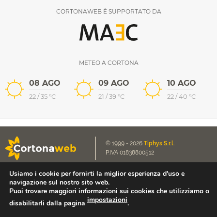
CORTONAWEB È SUPPORTATO DA
METEO A CORTONA
08 AGO
09 AGO
10 AGO
22
/
35
°C
21
/
39
°C
22
/
40
°C
© 1999 - 2026
Tiphys S.r.l.
P.IVA 01838800512
Usiamo i cookie per fornirti la miglior esperienza d'uso e
Cookie Policy
Scrivici a
navigazione sul nostro sito web.
Privacy Policy
contact@cortonaweb.net
Puoi trovare maggiori informazioni sui cookies che utilizziamo o
impostazioni
disabilitarli dalla pagina
.
Accesso Extranet