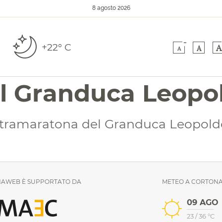
8 agosto 2026
-
+22° C
A
A
A
l Granduca Leopo
tramaratona del Granduca Leopoldo 
AWEB È SUPPORTATO DA
METEO A CORTON
09 AGO
23
/
36
°C