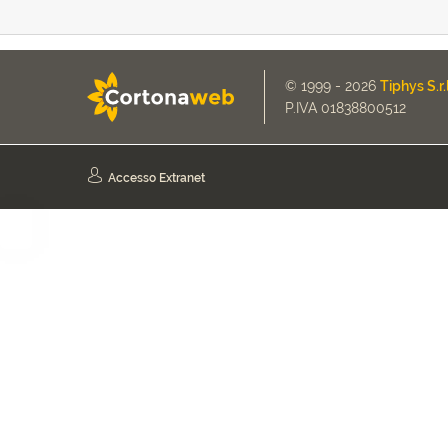
© 1999 - 2026
Tiphys S.r.l
P.IVA 01838800512
Accesso Extranet