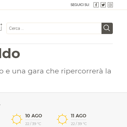
SEGUICI SU:
+
ldo
e una gara che ripercorrerà la
A
10 AGO
11 AGO
22
/
39
°C
22
/
39
°C